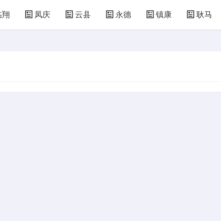
临翔
凤庆
云县
永德
镇康
耿马