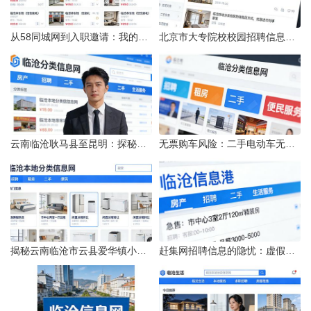
从58同城网到入职邀请：我的求职“意外”之旅
北京市大专院校校园招聘信息的获取途径与策略
云南临沧耿马县至昆明：探秘行程的“时间经纬”
无票购车风险：二手电动车无发票能否享退货退款权益？
揭秘云南临沧市云县爱华镇小忙兔村邮编全貌
赶集网招聘信息的隐忧：虚假的承诺与缺失的地址