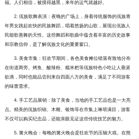
福。人们相信，被摸得越黑，来年的运气就越好。
2. 佤族歌舞表演：夜晚的广场上，身着传统服饰的佤族青
年男女跳起欢快的民族舞蹈，唱着悠扬的山歌，展现出佤族人
民能歌善舞的天性。这些舞蹈和歌曲中蕴含着丰富的历史故事
和宗教信仰，是了解佤族文化的重要窗口。
3. 美食市集：狂欢节期间，各色美食摊位错落有致地分布
在街道两旁。烤鱼、酸辣粉、糯米粑等佤族特色小吃让人垂涎
欲滴，同时也能品尝到来自四面八方的美食，满足了不同游客
的味蕾需求。
4. 手工艺品展销：除了美食，当地的手工艺品也是一大亮
点。精美的佤族织锦、木雕、银饰等在市集上琳琅满目，游客
不仅可以购买纪念品，还能亲眼见证这些传统技艺的魅力。
5. 篝火晚会：每晚的篝火晚会是狂欢节的压轴大戏。在熊