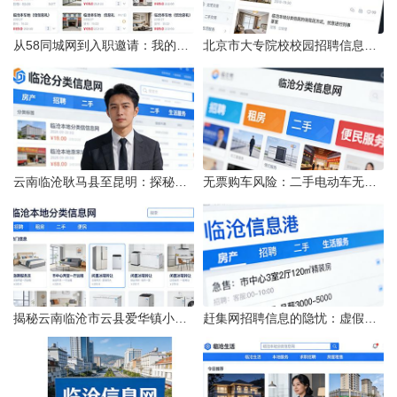
从58同城网到入职邀请：我的求职“意外”之旅
北京市大专院校校园招聘信息的获取途径与策略
云南临沧耿马县至昆明：探秘行程的“时间经纬”
无票购车风险：二手电动车无发票能否享退货退款权益？
揭秘云南临沧市云县爱华镇小忙兔村邮编全貌
赶集网招聘信息的隐忧：虚假的承诺与缺失的地址