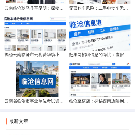
云南临沧耿马县至昆明：探秘行程的“时间经纬”
无票购车风险：二手电动车无发票能否享退货退款权益？
揭秘云南临沧市云县爱华镇小忙兔村邮编全貌
赶集网招聘信息的隐忧：虚假的承诺与缺失的地址
云南省临沧市事业单位考试资料指南
临沧至横店：探秘西南边陲到江南影城的距离之旅
最新文章