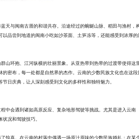
碧海蓝天与闽南古厝的和谐共存。沿途经过的蜿蜒山脉、稻田与渔村，
可以品尝到地道的闽南小吃如沙茶面、土笋冻等，还能感受到浓厚的
群山环抱、江河纵横的壮丽景象。从亚热带到热带的过渡带使得这
林的密布，每一处都是自然界的杰作。云南的少数民族文化也在这段
等节日庆典，让人深刻感受到文化的多样性和独特魅力。
行过程中会遇到诸如高原反应、复杂地形驾驶等挑战。尤其是进入云南
体状况和驾驶技巧。
了惊喜。在云南的村落中偶遇一场原汁原味的少数民族婚礼；在某