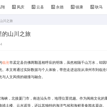
临翔
凤庆
云县
永德
镇康
耿马
的山川之旅
里的山川之旅
4
的
临沧
市孟定县仿佛两颗遥相呼应的明珠，虽然相隔千山万水，却因
光。本文将通过实际数据与个人体验，带您走进这段从漳州市到临沧
光与人文风情的碰撞与融合。
台湾海峡，北接厦门市，南连汕头市，地理位置优越。作为闽南文化的
南靖土楼、云水谣等，还以其独特的海洋气候和海鲜美食闻名遐迩。