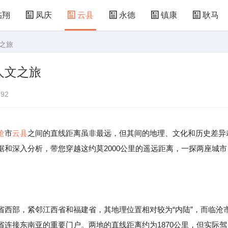
临翔
凤庆
云县
永德
镇康
耿马
之旅
人文之旅
92
沧
市
云县
之间的直线距离虽非最远，但其间的地理、文化和历史差异
和深入分析，带您穿越这约莫2000公里的遥远距离，一探两座城市
省西部，紧邻江西省和福建省，其地理位置相对较为“内陆”，而临沧
连接东南亚的重要门户。两地的直线距离约为1870公里，但实际驾