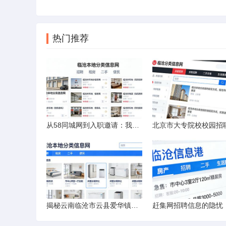
热门推荐
从58同城网到入职邀请：我的求职“意外”之旅
揭秘云南临沧市云县爱华镇小忙兔村邮编全貌