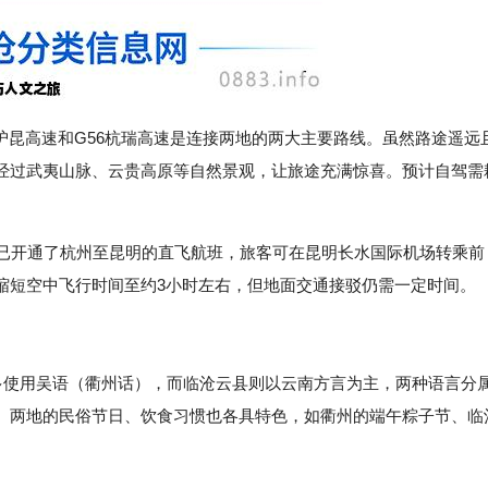
0沪昆高速和G56杭瑞高速是连接两地的两大主要路线。虽然路途遥远
经过武夷山脉、云贵高原等自然景观，让旅途充满惊喜。预计自驾需
司已开通了杭州至昆明的直飞航班，旅客可在昆明长水国际机场转乘前
缩短空中飞行时间至约3小时左右，但地面交通接驳仍需一定时间。
民多使用吴语（衢州话），而临沧云县则以云南方言为主，两种语言分
。两地的民俗节日、饮食习惯也各具特色，如衢州的端午粽子节、临