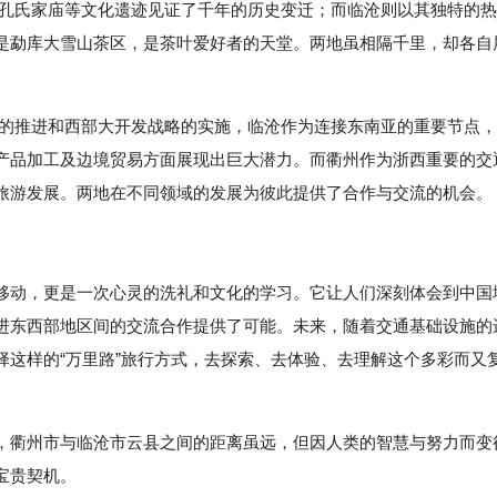
墙、孔氏家庙等文化遗迹见证了千年的历史变迁；而临沧则以其独特的热
是勐库大雪山茶区，是茶叶爱好者的天堂。两地虽相隔千里，却各自
倡议的推进和西部大开发战略的实施，临沧作为连接东南亚的重要节点，
产品加工及边境贸易方面展现出巨大潜力。而衢州作为浙西重要的交
旅游发展。两地在不同领域的发展为彼此提供了合作与交流的机会。
移动，更是一次心灵的洗礼和文化的学习。它让人们深刻体会到中国
进东西部地区间的交流合作提供了可能。未来，随着交通基础设施的
择这样的“万里路”旅行方式，去探索、去体验、去理解这个多彩而又
，衢州市与临沧市云县之间的距离虽远，但因人类的智慧与努力而变
宝贵契机。