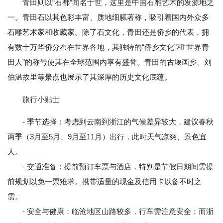
青田则以“石都”闻名于世，这里是中国石雕艺术的发源地之
一。青田石以其色彩丰富、质地细腻著称，吸引着国内外众多
石雕艺术家和收藏家。除了石文化，青田还是侨乡的代表，拥
有数十万华侨分布在世界各地，其独特的“侨乡文化”和“世界青
田人”的称号使其在全球范围内享有盛誉。青田的古堰画乡、刘
伯温故里等景点也展示了其深厚的历史文化底蕴。
旅行小贴士
- 季节选择：考虑到云南到浙江的气候差异较大，建议春秋
两季（3月至5月、9月至11月）出行，此时天气凉爽、景色宜
人。
- 交通准备：提前预订车票与酒店，特别是节假日期间需提
前规划以免一票难求。携带适量的现金及信用卡以备不时之
需。
- 安全与健康：临沧地区山路较多，行车需注意安全；而浙