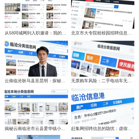
从58同城网到入职邀请：我的求职“意外”之旅
北京市大专院校校园招聘信息的获取途径与策略
云南临沧耿马县至昆明：探秘行程的“时间经纬”
无票购车风险：二手电动车无发票能否享退货退款权益？
揭秘云南临沧市云县爱华镇小忙兔村邮编全貌
赶集网招聘信息的隐忧：虚假的承诺与缺失的地址