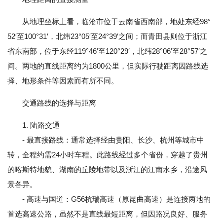
从地理坐标上看，临沧市位于云南省西南部，地处东经98°
52′至100°31′，北纬23°05′至24°39′之间；而青田县则位于浙江
省东南部，位于东经119°46′至120°29′，北纬28°06′至28°57′之
间。两地的直线距离约为1800公里，但实际行驶距离因路线选
择、地形条件等因素而有所不同。
交通路线的选择与距离
1. 陆路交通
- 最直接路线：通常选择经由贵阳、长沙、杭州等城市中
转，全程约需24小时车程。此路线经过多个省份，穿越了贵州
的喀斯特地貌、湖南的丘陵地带以及浙江的江南水乡，沿途风
景各异。
- 高速与国道：G56杭瑞高速（原昆曲高速）是连接两地的
首选高速公路，虽然不是直线最短距离，但因路况良好、服务