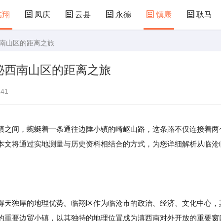
临翔
凤庆
云县
永德
镇康
耿马
西南山区的距离之旅
秘西南山区的距离之旅
41
镇之间，蜿蜒着一条通往边陲小镇的崎岖山路，这条路不仅连接着两
本文将通过实地测量与历史资料相结合的方式，为您详细解析从临沧
得天独厚的地理优势。临翔区作为临沧市的政治、经济、文化中心，
的重要边贸小镇，以其独特的地理位置成为滇西南对外开放的重要窗