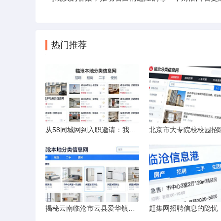
热门推荐
从58同城网到入职邀请：我的求职“意外”之旅
揭秘云南临沧市云县爱华镇小忙兔村邮编全貌