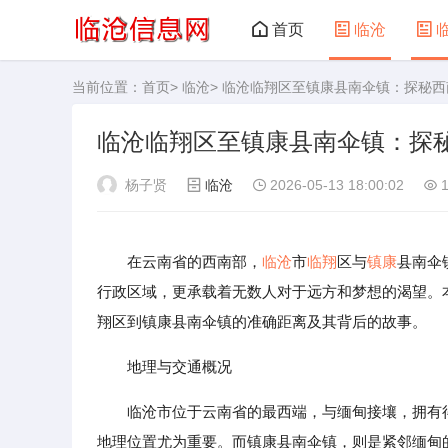
首页
临沧
当前位置：
首页
>
临沧
> 临沧临翔区至镇康县南伞镇：探秘
临沧临翔区至镇康县南伞镇：探
杨子贤
临沧
2026-05-13 18:00:02
1
在云南省的西南部，
临沧
市
临翔
区与
镇康
县南伞
行政区域，更承载着无数人对于远方和梦想的渴望。
翔区到镇康县南伞镇的准确距离及其背后的故事。
地理与交通概况
临沧市位于云南省的最西端，与缅甸接壤，拥有
地理位置尤为重要。而镇康县南伞镇，则是紧邻缅甸