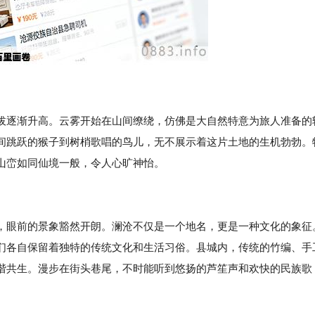
拔逐渐升高。云雾开始在山间缭绕，仿佛是大自然特意为旅人准备的
间跳跃的猴子到树梢歌唱的鸟儿，无不展示着这片土地的生机勃勃。
山峦如同仙境一般，令人心旷神怡。
，眼前的景象豁然开朗。澜沧不仅是一个地名，更是一种文化的象征
们各自保留着独特的传统文化和生活习俗。县城内，传统的竹编、手
谐共生。漫步在街头巷尾，不时能听到悠扬的芦笙声和欢快的民族歌