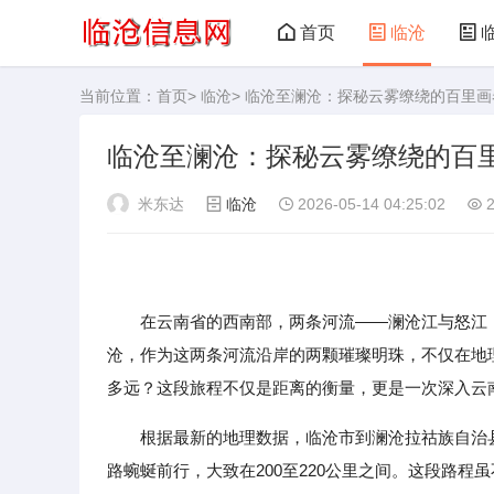
首页
临沧
当前位置：
首页
>
临沧
> 临沧至澜沧：探秘云雾缭绕的百里画
临沧至澜沧：探秘云雾缭绕的百
米东达
临沧
2026-05-14 04:25:02
2
在云南省的西南部，两条河流——澜沧江与怒江，
沧，作为这两条河流沿岸的两颗璀璨明珠，不仅在地
多远？这段旅程不仅是距离的衡量，更是一次深入云
根据最新的地理数据，临沧市到澜沧拉祜族自治
路蜿蜒前行，大致在200至220公里之间。这段路