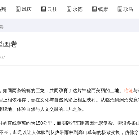
临翔
凤庆
云县
永德
镇康
耿马
卷
里画卷
07
如同两条蜿蜒的巨龙，共同孕育了这片神秘而美丽的土地。
临沧
与
理上相依相存，更在文化与自然风光上相互映衬。从临沧到澜沧究竟
南腹地、体验自然与人文交融的非凡之旅。
县的直线距离约为150公里，而实际行车距离因地形复杂、需沿多条
程虽不长，却足以让人体验到从热带雨林到高山草甸的极致变换，仿佛穿