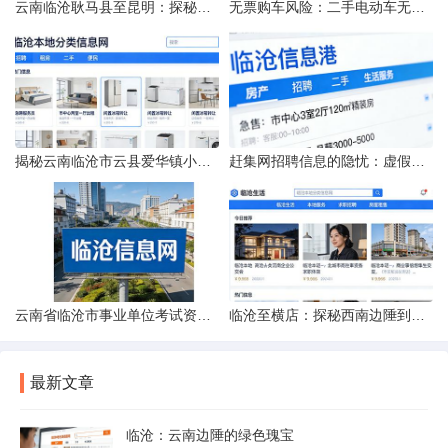
云南临沧耿马县至昆明：探秘行程的“时间经纬”
无票购车风险：二手电动车无发票能否享退货退款权益？
揭秘云南临沧市云县爱华镇小忙兔村邮编全貌
赶集网招聘信息的隐忧：虚假的承诺与缺失的地址
云南省临沧市事业单位考试资料指南
临沧至横店：探秘西南边陲到江南影城的距离之旅
最新文章
临沧：云南边陲的绿色瑰宝