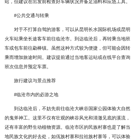
站，但建议在出发前检查好车辆状况并备足油料和应急工具。
#公共交通与转乘
对于不打算自驾的游客，可以从昆明长水国际机场或昆明
火车站乘坐长途客车前往临沧市。到达临沧后，再转乘当地班
车或包车前往勐棒镇。虽然这种方式较为便捷，但可能会因转
乘而增加旅途时间。建议提前通过当地客运站或在线平台查询
班次信息并预定车票。
旅行建议与景点推荐
#临沧市内的必游之地
到达临沧后，不妨先前往临沧大峡谷国家公园体验大自然
的鬼斧神工。这里不仅有壮观的峡谷风光和清澈见底的溪流，
还有丰富的野生动植物资源。临沧市区的民族村寨也是了解当
地民族文化的好去处，如佤族村寨和拉祜族村寨等，可以体验