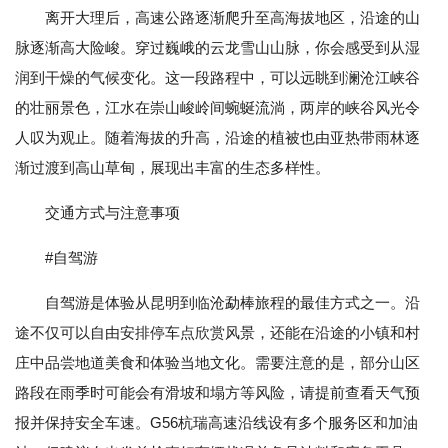
离开大理后，高速公路逐渐爬升至高海拔地区，沿途的山
脉逐渐高大险峻。穿过巍峨的云龙雪山山脉，你会感受到从湿
润到干燥的气候变化。这一段路程中，可以远眺到澜沧江峡谷
的壮丽景色，江水在崇山峻岭间蜿蜒流淌，两岸的峡谷风光令
人叹为观止。随着海拔的升高，沿途的植被也由亚热带雨林逐
渐过渡到高山草甸，展现出丰富的生态多样性。
交通方式与注意事项
#自驾游
自驾游是体验从昆明到临沧勐棒旅程的最佳方式之一。沿
途不仅可以自由安排停车点欣赏风景，还能在沿途的小镇和村
庄中品尝地道美食和体验当地文化。需要注意的是，部分山区
路段在雨季时可能会有滑坡和塌方等风险，请提前查看天气预
报并保持安全车速。G56杭瑞高速沿线设有多个服务区和加油