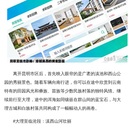
离开昆明市区后，首先映入眼帘的是广袤的滇池和西山公
园的秀丽景色。随着车辆向南行进，你可以在途中欣赏到云南
特有的田园风光和彝族、苗族等少数民族村落的独特风情。继
续前行至大理，途中的洱海如同镶嵌在群山间的蓝宝石，与大
理古城和白族村落共同构成了一幅幅动人的画卷。
#大理至临沧段：滇西山河壮丽