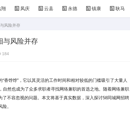
临翔
凤庆
云县
永德
镇康
耿马
相与风险并存
相与风险并存
184
的“香饽饽”，它以其灵活的工作时间和相对较低的门槛吸引了大量人
，自然也成为了众多求职者寻找网络兼职的首选之地。随着网络兼职
为了不容忽视的问题。本文将基于真实数据，深入探讨58同城网招聘
风险。