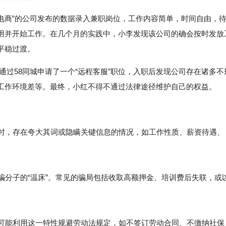
XX电商”的公司发布的数据录入兼职岗位，工作内容简单，时间自由，
用并开始工作。在几个月的实践中，小李发现该公司的确会按时发放
平稳过渡。
通过58同城申请了一个“远程客服”职位，入职后发现公司存在诸多不
工作环境差等。最终，小红不得不通过法律途径维护自己的权益。
息时，存在夸大其词或隐瞒关键信息的情况，如工作性质、薪资待遇、
骗分子的“温床”。常见的骗局包括收取高额押金、培训费后失联，或
可能利用这一特性规避劳动法规定，如不签订劳动合同、不缴纳社保