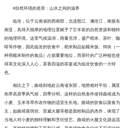
#自然环境的差异：山水之间的滋养
临沧，位于云南省的西南部，北连怒江、澜沧江，南接东
南亚，其得天独厚的地理位置赋予了它丰富的自然资源和独特
的地理环境。这里气候温润，雨量充沛，盛产稻米、茶叶、咖
啡等作物，因此临沧的饮食中，稻米制品如糯米饭、饵块（一
种用糯米制作的食品）占据重要地位，而茶叶的广泛种植也使
得茶文化深入人心，茶香四溢的茶宴成为临沧饮食的一大特
色。
相比之下，曲靖则地处云南省东部，地势相对平坦，属亚
热带高原季风气候，四季分明。这样的自然条件使得曲靖成为
小麦、玉米等旱作农作物的适宜生长地。曲靖的饮食以面食为
主，如曲靖蒸饵丝、宣威火腿等都是面粉制品的杰作，体现了
当地人对小麦的独特理解和烹饪技艺。曲靖的火腿文化源远流