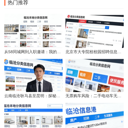
热门推荐
从58同城网到入职邀请：我的求职“意外”之旅
北京市大专院校校园招聘信息的获取途径与策略
云南临沧耿马县至昆明：探秘行程的“时间经纬”
无票购车风险：二手电动车无发票能否享退货退款权益？