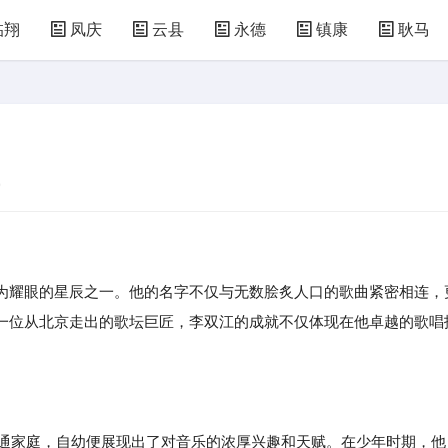
临翔
凤庆
云县
永德
镇康
耿马
9
为耀眼的星辰之一。他的名字不仅与无数脍炙人口的歌曲紧密相连，
一位从北京走出的歌坛巨匠，李双江的成就不仅体现在他卓越的歌唱
普通家庭，自幼便展现出了对音乐的浓厚兴趣和天赋。在少年时期，他