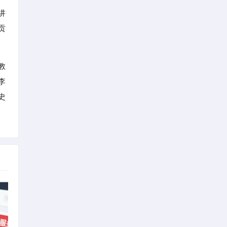
讲
贡
教
李
史