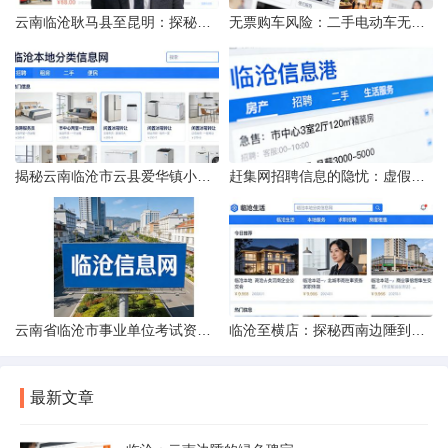
云南临沧耿马县至昆明：探秘行程的“时间经纬”
无票购车风险：二手电动车无发票能否享退货退款权益？
揭秘云南临沧市云县爱华镇小忙兔村邮编全貌
赶集网招聘信息的隐忧：虚假的承诺与缺失的地址
云南省临沧市事业单位考试资料指南
临沧至横店：探秘西南边陲到江南影城的距离之旅
最新文章