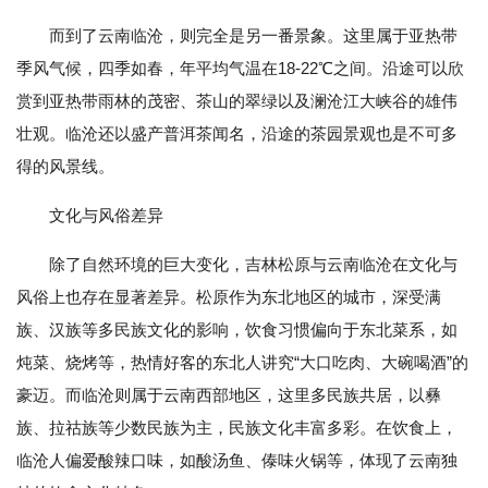
而到了云南临沧，则完全是另一番景象。这里属于亚热带
季风气候，四季如春，年平均气温在18-22℃之间。沿途可以欣
赏到亚热带雨林的茂密、茶山的翠绿以及澜沧江大峡谷的雄伟
壮观。临沧还以盛产普洱茶闻名，沿途的茶园景观也是不可多
得的风景线。
文化与风俗差异
除了自然环境的巨大变化，吉林松原与云南临沧在文化与
风俗上也存在显著差异。松原作为东北地区的城市，深受满
族、汉族等多民族文化的影响，饮食习惯偏向于东北菜系，如
炖菜、烧烤等，热情好客的东北人讲究“大口吃肉、大碗喝酒”的
豪迈。而临沧则属于云南西部地区，这里多民族共居，以彝
族、拉祜族等少数民族为主，民族文化丰富多彩。在饮食上，
临沧人偏爱酸辣口味，如酸汤鱼、傣味火锅等，体现了云南独