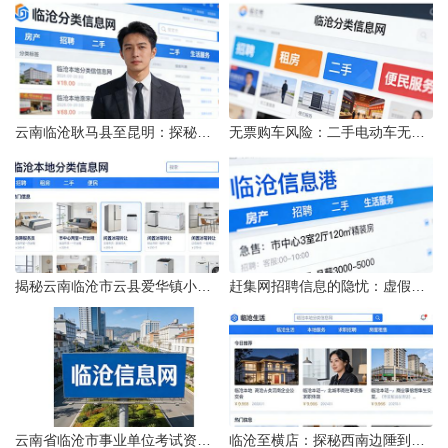
云南临沧耿马县至昆明：探秘行程的“时间经纬”
无票购车风险：二手电动车无发票能否享退货退款权益？
揭秘云南临沧市云县爱华镇小忙兔村邮编全貌
赶集网招聘信息的隐忧：虚假的承诺与缺失的地址
云南省临沧市事业单位考试资料指南
临沧至横店：探秘西南边陲到江南影城的距离之旅