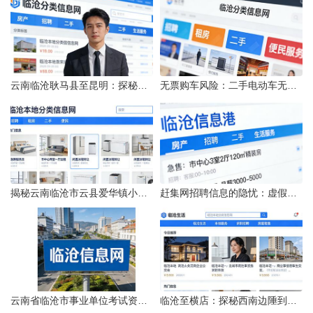
云南临沧耿马县至昆明：探秘行程的“时间经纬”
无票购车风险：二手电动车无发票能否享退货退款权益？
揭秘云南临沧市云县爱华镇小忙兔村邮编全貌
赶集网招聘信息的隐忧：虚假的承诺与缺失的地址
云南省临沧市事业单位考试资料指南
临沧至横店：探秘西南边陲到江南影城的距离之旅