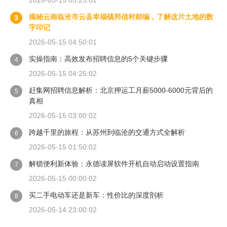
2026-05-15 05:25:01
揭秘云南临沧市云县幸福镇邦信村邮编，了解这片土地的数
3
字印记
2026-05-15 04:50:01
实操指南：高效发布招聘信息的5个关键步骤
4
2026-05-15 04:25:02
赶集网招聘信息解析：北京押运工月薪5000-6000元背后的
5
真相
2026-05-15 03:00:02
跨越千里的旅程：从苏州到临沧的交通方式全解析
6
2026-05-15 01:50:02
解锁便利新体验：永德读屏软件开机自动启动设置指南
7
2026-05-15 00:00:02
买二手电动车还是新车：性价比的深度剖析
8
2026-05-14 23:00:02