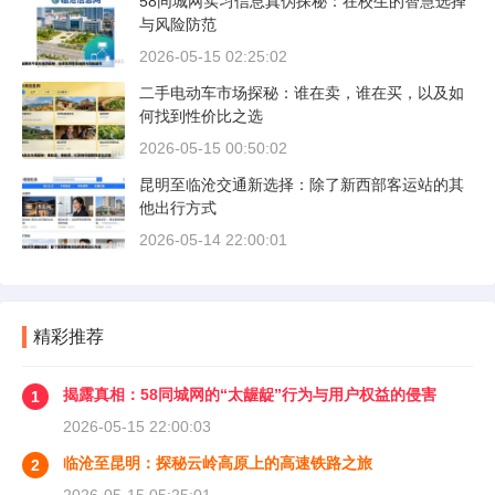
58同城网实习信息真伪探秘：在校生的智慧选择
与风险防范
2026-05-15 02:25:02
二手电动车市场探秘：谁在卖，谁在买，以及如
何找到性价比之选
2026-05-15 00:50:02
昆明至临沧交通新选择：除了新西部客运站的其
他出行方式
2026-05-14 22:00:01
精彩推荐
揭露真相：58同城网的“太龌龊”行为与用户权益的侵害
1
2026-05-15 22:00:03
临沧至昆明：探秘云岭高原上的高速铁路之旅
2