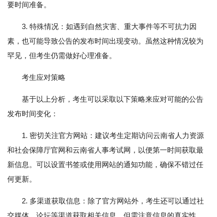
要时间准备。
3. 特殊情况：如遇到自然灾害、重大事件等不可抗力因
素，也可能导致公告的发布时间出现变动。虽然这种情况较为
罕见，但考生仍需做好心理准备。
考生应对策略
基于以上分析，考生可以采取以下策略来应对可能的公告
发布时间变化：
1. 密切关注官方网站：建议考生定期访问云南省人力资源
和社会保障厅官网和云南省人事考试网，以便第一时间获取最
新信息。可以设置书签或使用网站的通知功能，确保不错过任
何更新。
2. 多渠道获取信息：除了官方网站外，考生还可以通过社
交媒体、论坛等渠道获取相关信息。但需注意信息的真实性，