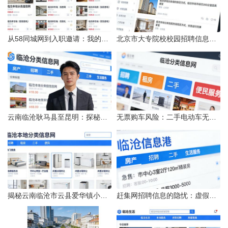
从58同城网到入职邀请：我的求职“意外”之旅
北京市大专院校校园招聘信息的获取途径与策略
云南临沧耿马县至昆明：探秘行程的“时间经纬”
无票购车风险：二手电动车无发票能否享退货退款权益？
揭秘云南临沧市云县爱华镇小忙兔村邮编全貌
赶集网招聘信息的隐忧：虚假的承诺与缺失的地址