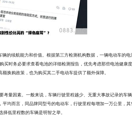
车辆的续航能力和价值。根据第三方检测机构数据，一辆电动车的电
右。购买时务必要求查看电池的详细检测报告，优先考虑那些电池健康
高额换购政策，也为购买其二手电动车提供了额外保障。
考量因素。一般来说，车辆行驶里程越少、无重大事故记录的车辆
，平均而言，同品牌同型号的电动车，行驶里程每增加一万公里，其
，选择低里程数的车辆是明智之举。