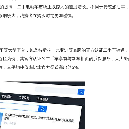
及率的提高，二手电动车市场正以惊人的速度增长。不同于传统燃油车
影响较大，消费者在购买时需更加谨慎。
等大型平台，以及特斯拉、比亚迪等品牌的官方认证二手车渠道，
斯拉为例，其官方认证的二手车享有与新车相似的质保服务，大大降
拉，其平均残值率比非官方渠道高出约5%。