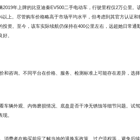
019年上牌的比亚迪秦EV500二手电动车，行驶里程仅2万公里。
5%以上。尽管购车价格略高于市场平均水平，但考虑到其官方认证和
投资。至今，该车实际续航仍保持在400公里左右，远超她日常通
良好。
和咨询。不同平台在价格、服务、检测标准上可能存在差异，选择
车辆外观、内饰磨损情况、底盘是否干净无锈蚀等细节问题。试驾
表现。
消费者在购买前应了解当地的退换车政策、过户流程等，避免后续