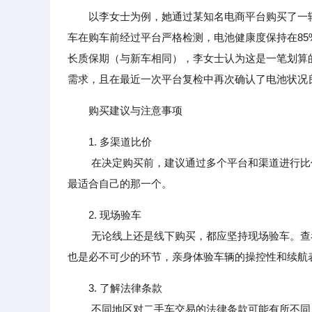
以李女士为例，她通过某知名电商平台购买了一辆2
车在购车前经过平台严格检测，电池健康度保持在8
长质保期（与新车相同），李女士认为这是一笔划算的
需求，且在最近一次平台复检中再次确认了电池状况
购买建议与注意事项
1. 多渠道比价
在决定购买前，建议通过多个平台和渠道进行比价
最适合自己的那一个。
2. 现场验车
无论线上还是线下购买，都应坚持现场验车。查看
也是必不可少的环节，亲身体验车辆的操控性和续航
3. 了解法律条款
不同地区对二手车交易的法律条款可能有所不同。