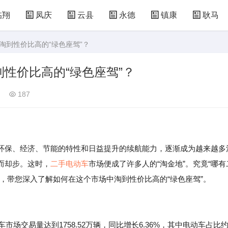
临翔
凤庆
云县
永德
镇康
耿马
淘到性价比高的“绿色座驾”？
性价比高的“绿色座驾”？
187
保、经济、节能的特性和日益提升的续航能力，逐渐成为越来越多
而却步。这时，
二手电动车
市场便成了许多人的“淘金地”。究竟“哪有
，带您深入了解如何在这个市场中淘到性价比高的“绿色座驾”。
市场交易量达到1758.52万辆，同比增长6.36%，其中电动车占比约