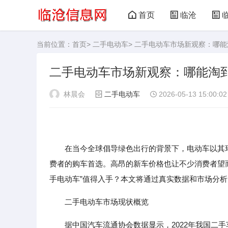
首页
临沧
当前位置：
首页
>
二手电动车
> 二手电动车市场新观察：哪能
二手电动车市场新观察：哪能淘到
林晨会
二手电动车
2026-05-13 15:00:02
在当今全球倡导绿色出行的背景下，电动车以其环
费者的购车首选。高昂的新车价格也让不少消费者望
手电动车”值得入手？本文将通过真实数据和市场分析
二手电动车市场现状概览
据中国汽车流通协会数据显示，2022年我国二手车