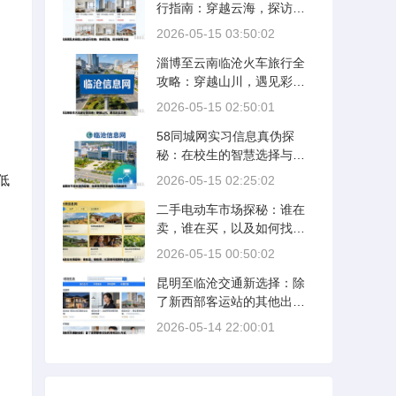
行指南：穿越云海，探访秘
，
境之旅
2026-05-15 03:50:02
淄博至云南临沧火车旅行全
攻略：穿越山川，遇见彩云
之南
2026-05-15 02:50:01
58同城网实习信息真伪探
秘：在校生的智慧选择与风
险防范
低
2026-05-15 02:25:02
二手电动车市场探秘：谁在
卖，谁在买，以及如何找到
性价比之选
2026-05-15 00:50:02
昆明至临沧交通新选择：除
了新西部客运站的其他出行
方式
2026-05-14 22:00:01